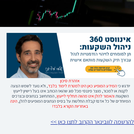
אזהרת סיכון
יודגש כי
המידע המופיע כאן הינו למטרת לימוד בלבד
, ולא נועד לשמש הצעה
לקנות או למכור, מוצר פיננסי מכל סוג שהוא! הכותב אינו בעל רישיון לייעוץ
השקעות
והאמור להלן אינו מהווה תחליף לייעוץ
, המתחשב בנתונים ובצרכים
המיוחדים של כל אדם! קבלת החלטות על בסיס הנתונים המופיעים להלן,
הינה
באחריות הקורא בלבד!
להרשמה לוובינאר הקרוב לחצו כאן >>