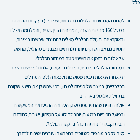
כללי
למרות המתחים והטלטלות (הצפויות יש לומר)בעקבות הבחירות
במעל 160 מדינות השנה, המתחים הבין גושיים, והמלחמה אצלנו
ובאוקראינה, העולם הכלכלי מצליח להתנהל איכשהו ביציבות
יחסית, גם אם השווקים יותר תנודתיים ועצבניים מהרגיל, מחשש
שלא לזהות בזמן את השינוי מטה במחזור הכלכלי.
במחזור הכלכלי במרבית המדינות בעולם, אנחנו נמצאים בשלב
שלאחר העלאות ריבית ממושכות ולכאורה (לפי המודלים
הכלכליים) במצב של כניסה למיתון, כפי שהשוק אכן חשש שקורה
בתחילת אוגוסט בארה”ב.
אולם נתונים שהתפרסמו משוק העבודה הרגיעו את המשקיעים
ובפועל הציפיות כרגע הן יותר לדילוג על המיתון, ישירות להורדת
ריבית וקבלת “נחיתה רכה” ב”קטר העולמי”.
קצת מזכיר מונופול כשזוכים בהפתעה ועוברים ישירות ל”דרך