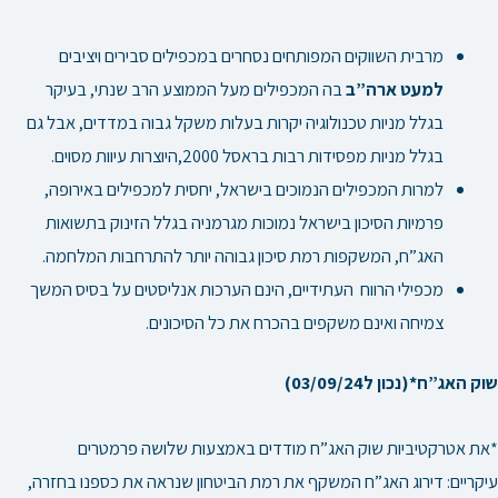
מרבית השווקים המפותחים נסחרים במכפילים סבירים ויציבים
למעט ארה”ב
בה המכפילים מעל הממוצע הרב שנתי, בעיקר
בגלל מניות טכנולוגיה יקרות בעלות משקל גבוה במדדים, אבל גם
בגלל מניות מפסידות רבות בראסל 2000,היוצרות עיוות מסוים.
למרות המכפילים הנמוכים בישראל, יחסית למכפילים באירופה,
פרמיות הסיכון בישראל נמוכות מגרמניה בגלל הזינוק בתשואות
האג”ח, המשקפות רמת סיכון גבוהה יותר להתרחבות המלחמה.
מכפילי הרווח
העתידיים, הינם הערכות אנליסטים על בסיס המשך
צמיחה ואינם משקפים בהכרח את כל הסיכונים.
שוק האג”ח*(נכון ל03/09/24)
*את אטרקטיביות שוק האג”ח מודדים באמצעות שלושה פרמטרים
עיקריים: דירוג האג”ח המשקף את רמת הביטחון שנראה את כספנו בחזרה,