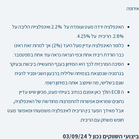
אירופה
האינפלציה ירדה מעט ועומדת על 2.2% ואינפלציית הליבה על
2.8%. הריבית על 4.25%.
כלומר האינפלציה עדיין מעל היעד (2%) אך למרות זאת ראינו
כבר הורדת ריבית אחת וכפי הנראה נראה עוד אחת בספטמבר.
הסיבה המרכזית לכך היא המיתון בענף התעשייה ביבשת ובעיקר
בגרמניה שנמצאת בצמיחה שלילית ברבעון השני וסביר להניח
שגם בשלישי, מה שימצב אותה במיתון רשמי.
ה ECB הולך כאן אמנם בנתיב בעייתי מעט, מכיוון שיש עדיין
נתונים שמראים אפשרות להתפרצות מחודשת של האינפלציה,
אבל מאידך הפער בין הריבית לאינפלציה משמעותי ומאפשר מעט
חופש משחק עם הריבית.
ביצועי השווקים נכון ל 03/09/24