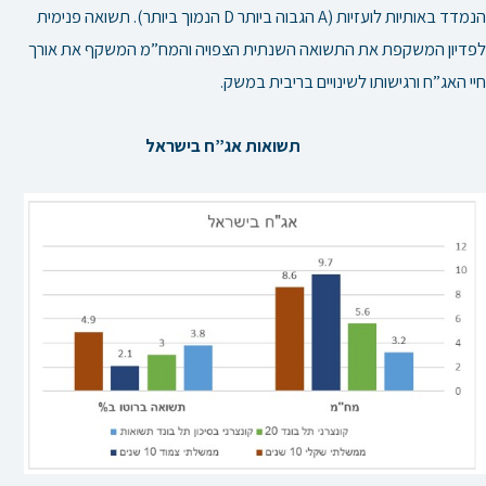
הנמדד באותיות לועזיות (A הגבוה ביותר D הנמוך ביותר). תשואה פנימית
לפדיון המשקפת את התשואה השנתית הצפויה והמח”מ המשקף את אורך
חיי האג”ח ורגישותו לשינויים בריבית במשק.
תשואות אג”ח בישראל