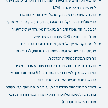
סך יצוא השירותים עלה ב-1% לעומת החודש הקודם, מתוכו הייצוא
לתעשיות ההיי טק עלה ב-1.7%.
הוועדה המוניטרית של בנק ישראל ציינה את אי הוודאות
הגיאופוליטית והפיסקלית והשפעותיהם על המשק. הדבר משתקף
גם בפערי התשואות הגבוהים בין אג”ח ממשלת ישראל לאג”ח
ארה”ב ובמרווחי ה-CDS שקרובים לרמות שיא.
לכן על רקע המשך הלחימה, מדיניות הוועדה המוניטרית
מתמקדת בייצוב השווקים והפחתת אי הוודאות, לצד יציבות
מחירים ותמיכה בפעילות הכלכלית.
הוועדה הזכירה בהודעתה גם את הגירעון המצטבר בתקציב
המדינה שהוסיף לעלות ביולי והסתכם ב-8.1 אחוזי תוצר, ואת אי
הוודאות סביב תקציב המדינה לשנת 2025.
לפיכך הסיכוי לראות הורדת ריבית עד סוף השנה נמוך ותלוי בעיקר
בהתרחבות /סיום המלחמה (השוק מתמחר כעת הורדה של חצי
אחוז בחצי שנה הקרובה).