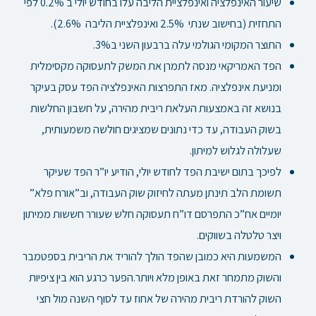
שיעור האינפלציה ואינפלציית הליבה עלו בחודש יולי ב 0.2% לפי
התחזית (בחישוב שנתי 2.5% ואינפלציית הליבה 2.6%).
התוצר המקומי הגולמי עלה ברבעון השני ב3%.
הפד האמריקאי מנסה לתמרן את המשק לתעסוקה מקסימלית
ומניעת אינפלציה. מאז התפרצות האינפלציה הפד עסק בעיקר
בנושא זה באמצעות העלאת ריבית מהירה, על חשבון החלשות
בשוק העבודה, עד כדי נתונים שמציגים חולשה משמעותית,
שעלולה לגלוש למיתון.
לפיכך בתום ישיבת הפד לחודש יולי, הודיע יו”ר הפד שעיקר
תשומת הלב תינתן מעתה לחיזוק שוק העבודה, וב”אורח פלא”
יומיים אח”כ התפרסם דו”ח תעסוקה חלש שעורר חששות ממיתון
ויצר טלטלה בשווקים.
המשמעות היא כמובן שהפד הולך להוריד את הריבית בספטמבר
והשוק מתמחר זאת באופן מלא ויותר.הפער כרגע הוא בין ציפיות
השוק להורדת ריבית מהירה של אחוז עד לסוף השנה מול חצי