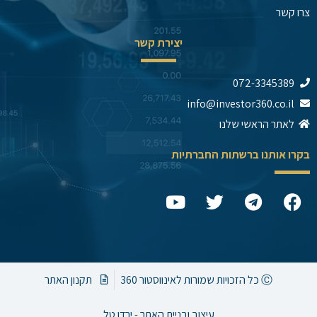
צרו קשר
יצירת קשר
072-3345389
info@investor360.co.il
לאתר הראשי שלנו
בקרו אותנו ברשתות החברתיות
Y
T
T
F
o
w
e
a
u
i
l
c
t
t
e
e
u
t
g
b
b
e
r
o
Ⓒ כל הזכויות שמורות לאינווסטור 360
תקנון האתר
e
r
a
o
m
k
עיצוב ובניית האתר - ירדן טל