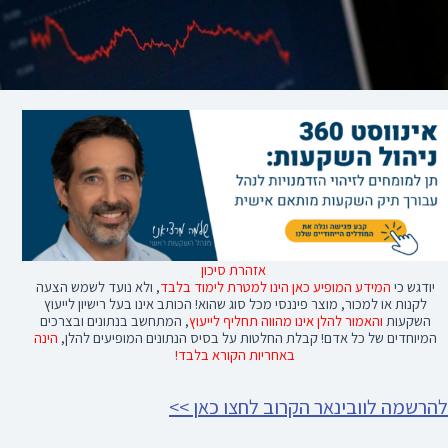
אזהרת סיכון
יודגש כי
המידע המופיע כאן הינו למטרת לימוד בלבד
, ולא נועד לשמש הצעה
לקנות או למכור, מוצר פיננסי מכל סוג שהוא! הכותב אינו בעל רישיון לייעוץ
השקעות
והאמור להלן אינו מהווה תחליף לייעוץ
, המתחשב בנתונים ובצרכים
המיוחדים של כל אדם! קבלת החלטות על בסיס הנתונים המופיעים להלן,
הינה
באחריות הקורא בלבד!
להרשמה לוובינאר הקרוב לחצו כאן >>