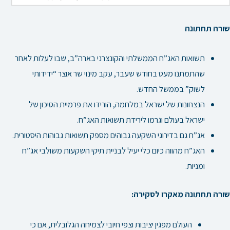
שורה תחתונה
תשואות האג”ח הממשלתי והקונצרני בארה”ב, שבו לעלות לאחר
שהתמתנו מעט בחודש שעבר, עקב מינוי שר אוצר
“ידידותי
לשוק” בממשל החדש.
הנצחונות של ישראל במלחמה, הורידו את פרמיית הסיכון של
ישראל בעולם וגרמו לירידת תשואות האג”ח.
אג”ח גם בדירוגי השקעה גבוהים מספק תשואות גבוהות היסטורית.
האג”ח מהווה כיום כלי יעיל לבניית תיקי השקעות משולבי אג”ח
ומניות.
שורה תחתונה מאקרו לסקירה:
העולם מפגין יציבות וצפי חיובי לצמיחה הגלובלית, אם כי