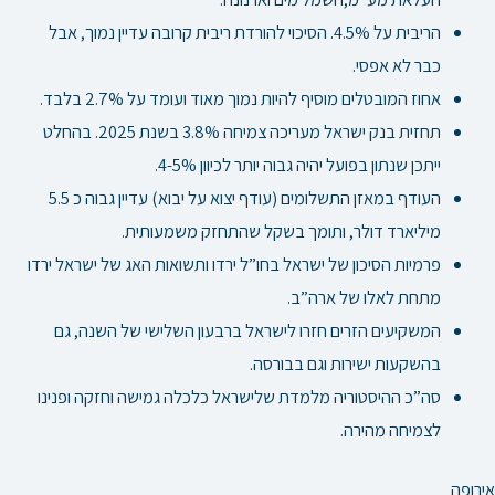
הריבית על 4.5%. הסיכוי להורדת ריבית קרובה עדיין נמוך, אבל
כבר לא אפסי.
אחוז המובטלים מוסיף להיות נמוך מאוד ועומד על 2.7% בלבד.
תחזית בנק ישראל מעריכה צמיחה 3.8% בשנת 2025. בהחלט
ייתכן שנתון בפועל יהיה גבוה יותר לכיוון 4-5%.
העודף במאזן התשלומים (עודף יצוא על יבוא) עדיין גבוה כ 5.5
מיליארד דולר, ותומך בשקל שהתחזק משמעותית.
פרמיות הסיכון של ישראל בחו”ל ירדו ותשואות האג של ישראל ירדו
מתחת לאלו של ארה”ב.
המשקיעים הזרים חזרו לישראל ברבעון השלישי של השנה, גם
בהשקעות ישירות וגם בבורסה.
סה”כ ההיסטוריה מלמדת שלישראל כלכלה גמישה וחזקה ופנינו
לצמיחה מהירה.
אירופה