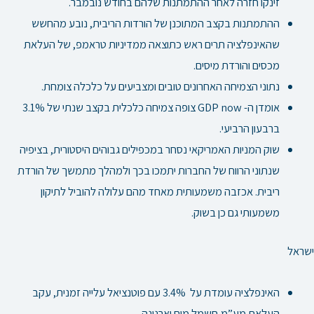
זינקו חזרה לאחר ההתמתנות שלהם בחודש נובמבר.
ההתמתנות בקצב המתוכנן של הורדות הריבית, נובע מהחשש
שהאינפלציה תרים ראש כתוצאה ממדיניות טראמפ, של העלאת
מכסים והורדת מיסים.
נתוני הצמיחה האחרונים טובים ומצביעים על כלכלה צומחת.
אומדן ה- GDP now צופה צמיחה כלכלית בקצב שנתי של 3.1%
ברבעון הרביעי.
שוק המניות האמריקאי נסחר במכפילים גבוהים היסטורית, בציפיה
שנתוני הרווח של החברות יתמכו בכך ולמהלך מתמשך של הורדת
ריבית. אכזבה משמעותית מאחד מהם עלולה להוביל לתיקון
משמעותי גם כן בשוק.
ישראל
האינפלציה עומדת על 3.4% עם פוטנציאל עלייה זמנית, עקב
העלאת מע”מ,חשמל מים וארנונה.