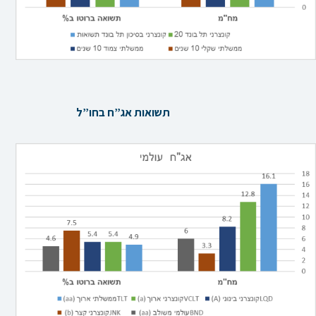
תשואות אג”ח בחו”ל