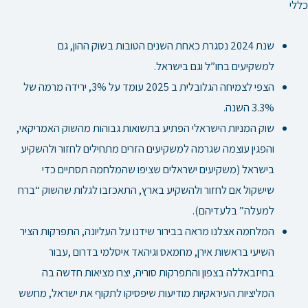
כללי
שנת 2024 נסגרת כאחת השנים הטובות בשוק ההון, גם
למשקיעים בחו”ל וגם בישראל.
הצפי לצמיחה הגלובלית ב 2025 עומד על 3%, ירידה מרמה של
3.3% השנה.
שוק המניות הישראלי הפתיע בתשואות גבוהות מהשוק האמריקאי,
והפגין עוצמה שגרמה למשקיעים הזרים מתחילים לחזור ולהשקיע
בישראל (משקיעים ישראלים שציפו שהמלחמה תסתיים כדי
שישקול אם לחזור ולהשקיע בארץ, התאכזבו לגלות שהשוק “ברח
למעלה” בלעדיהם).
המלחמה אצלנו מראה בבירור שידנו על העליונה, התפרקות הציר
השיעי בראשות אירן, מחמאס וגיהאד איסלמי בדרום ,עבור
בחיזבאללה בצפון והתפרקות סוריה, יצרו מציאות חדשה בה
המליציות העיראקיות מודיעות שיפסיקו לתקוף את ישראל, מחשש