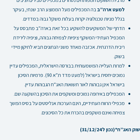
למעט ארה”ב
בה המכפילים מעל הממוצע הרב שנתי, בעיקר
בגלל מניות טכנולוגיה יקרות בעלות משקל גבוה במדדים.
הדחף של המשקיעים להשקיע בכל זאת בארה”ב מתבסס על
המכפיל העתידי המשקף ציפיות לצמיחה גבוהה, וציפיה לירידת
ריבית הדרגתית. אכזבה מאחד משני הנתונים תביא לתיקון מיידי
בשוק.
למרות העלייה המשמעותית בבורסה הישראלית, המכפילים עדיין
נמוכים יחסית בישראל (למעט מדד ת”א 90). פרמיות הסיכון
בישראל אינן גבוהות לאור תשואות האג”ח הגבוהות עדיין.
המכפילים באירופה נמוכים ומשקפים את הסיכון בהשקעה שם.
מכפילי הרווח
העתידיים, הינם הערכות אנליסטים על בסיס המשך
צמיחה ואינם משקפים בהכרח את כל הסיכונים.
שוק האג”ח*(נכון ל31/12/24)