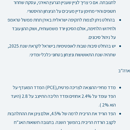
לתגובתה. אם כי צריך לציין שעניין הגרעין האירני, עסקת שחרור
חטופים והירי מתימן עדיין מעיבים על הניצחון ההיסטורי.
בהחלט ניתן לצפות לתקיפה ישראלית באירן תחת ממשל טראמפ
ולחידוש הלחימה, אולם הסיכון יורד משמעותית, ושוק ההון עובד
על ניהול סיכונים.
יש בהחלט סיבות טובות לאופטימיות בישראל לקראת שנת 2025,
שתהיה שנת התאוששות וניצחון בטחוני כלכלי ומדיני.
ארה”ב
מדד מחירי ההוצאה לצריכה פרטית,(PCE) המדד המועדף על
הפד עומד על 2.4% אחוזים ומדד הליבה התייצב על 2.8
(היעד
הוא 2% ).
הפד הוריד את הריבית לרמה של 4.5%, אולם צינן את ההתלהבות
לקצב הורדת הריבית בהמשך השנה. בתגובה תשואות האג”ח