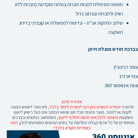
חשיפה מינימלית למניות חברות צמיחה מוקדמת (חברות ללא
רווח) ולחברות עם חוב גדול.
שילוב החזקות אג”ח – עדיפות לממשלתי או קונצרני בדירוג
השקעה.
בברכת חודש מוצלח וירוק
עומר רבינוביץ
עמי ארביב
וצוות אינווסטור 360
אזהרת סיכון
יודגש כי
המידע המופיע כאן הינו למטרת לימוד בלבד
, ולא נועד לשמש הצעה
לקנות או למכור, מוצר פיננסי מכל סוג שהוא! הכותב אינו בעל רישיון לייעוץ
השקעות
והאמור להלן אינו מהווה תחליף לייעוץ
, המתחשב בנתונים ובצרכים
המיוחדים של כל אדם! קבלת החלטות על בסיס הנתונים המופיעים להלן,
הינה
באחריות הקורא בלבד!