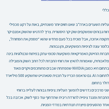
כללי
עליות השערים בארה”ב שאנו חווים יותר משנתיים, באות על רקע מכפילי
רווח גבוהים שמשקפים שוק יקר היסטורית. צריך להדגיש שהשוק אמנם יקר
תקופה ארוכה, אבל מוכיח בכל פעם מחדש שהוא “מספק את הסחורה”,
כלומר עונה לציפיות המשקיעים, והן גבוהות.
חברות ההייטק האמריקאיות משקיעות סכומי עתק בפיתוח טכנולוגיות בינה
מלאכותית, שאמורות להאיץ את רווחי החברות לכל רוחב השוק והמובילה
בתחום היא כמובן NVIDIA שמפתחת שבבים מתוחכמים ויקרים מאוד
לתחום ה AI. גם טראמפ הכריז על תכנית סטארגייט שתשקיע 500 מיליארד
דולר בתחום.
שני מרכיבים נדרשים להמשך העליות: ציפיות גבוהות לעלייה ברווחי
החברות ומנגד ציפייה להורדת ריבית שתדחוף עוד כסף לשוק. אכזבה בכל
אחד מהסעיפים מייצרת תנודתיות במדדי המניות.