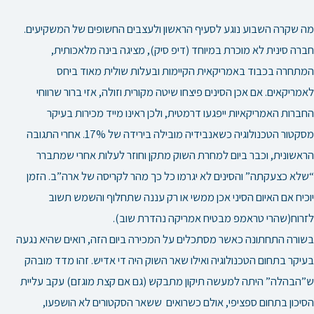
מה שקרה השבוע נוגע לסעיף הראשון ולעצבים החשופים של המשקיעים.
חברה סינית לא מוכרת במיוחד (דיפ סיק), מציגה בינה מלאכותית,
המתחרה בכבוד באמריקאית הקיימות ובעלות שולית מאוד ביחס
לאמריקאים. אם אכן הסינים פיצחו שיטה מקורית וזולה, אזי ברור שרווחי
החברות האמריקאיות ייפגעו דרמטית, ולכן ראינו מייד מכירות בעיקר
מסקטור הטכנולוגיה כשאנבידיה מובילה בירידה של 17%. אחרי התגובה
הראשונית, וכבר ביום למחרת השוק מתקן וחוזר לעלות אחרי שמתברר
“שלא כצעקתה” והסינים לא יגרמו כל כך מהר לקריסה של ארה”ב. הזמן
יוכיח אם האיום הסיני אכן ממשי או רק עננה שתחלוף והשמש תשוב
לזרוח(שהרי טראמפ מבטיח אמריקה נהדרת שוב).
בשורה התחתונה כאשר מסתכלים על המכירה ביום הזה, רואים שהיא נגעה
בעיקר בתחום הטכנולוגיה ואילו שאר השוק היה די אדיש. זהו מדד מובהק
ש”הבהלה” היתה למעשה תיקון מתבקש (גם אם קצת מוגזם) עקב עליית
הסיכון בתחום ספציפי, אולם כשרואים ששאר הסקטורים לא הושפעו,