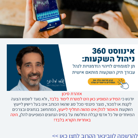
אזהרת סיכון
יודגש כי
המידע המופיע כאן הינו למטרת לימוד בלבד
, ולא נועד לשמש הצעה
לקנות או למכור, מוצר פיננסי מכל סוג שהוא! הכותב אינו בעל רישיון לייעוץ
השקעות
והאמור להלן אינו מהווה תחליף לייעוץ
, המתחשב בנתונים ובצרכים
המיוחדים של כל אדם! קבלת החלטות על בסיס הנתונים המופיעים להלן,
הינה
באחריות הקורא בלבד!
להרשמה לוובינאר הקרוב לחצו כאן >>