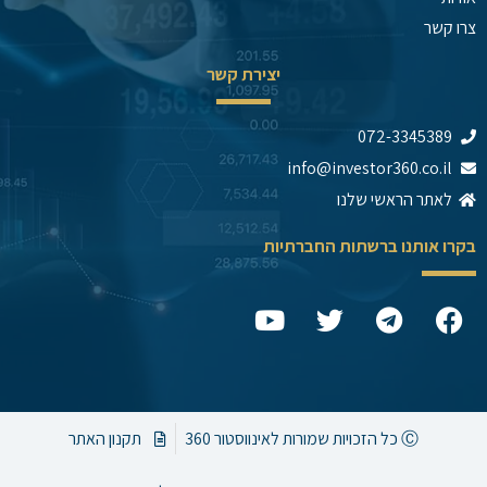
צרו קשר
יצירת קשר
072-3345389
info@investor360.co.il
לאתר הראשי שלנו
בקרו אותנו ברשתות החברתיות
Y
T
T
F
o
w
e
a
u
i
l
c
t
t
e
e
u
t
g
b
b
e
r
o
Ⓒ כל הזכויות שמורות לאינווסטור 360
תקנון האתר
e
r
a
o