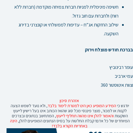
חשיפה מינימלית למניות חברות צמיחה מוקדמת (חברות ללא
רווח) ולחברות עם חוב גדול.
שילוב החזקות אג”ח – עדיפות לממשלתי או קונצרני בדירוג
השקעה.
בברכת חודש מוצלח וירוק
עומר רבינוביץ
עמי ארביב
וצוות אינווסטור 360
אזהרת סיכון
יודגש כי
המידע המופיע כאן הינו למטרת לימוד בלבד
, ולא נועד לשמש הצעה
לקנות או למכור, מוצר פיננסי מכל סוג שהוא! הכותב אינו בעל רישיון לייעוץ
השקעות
והאמור להלן אינו מהווה תחליף לייעוץ
, המתחשב בנתונים ובצרכים
המיוחדים של כל אדם! קבלת החלטות על בסיס הנתונים המופיעים להלן,
הינה
באחריות הקורא בלבד!