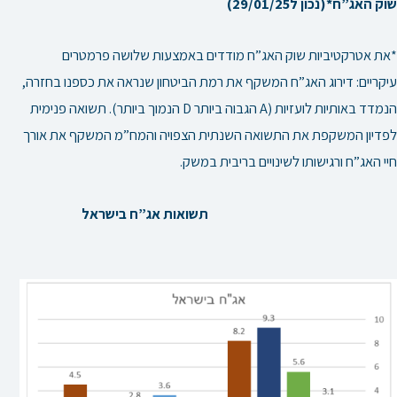
שוק האג”ח*(נכון ל29/01/25)
*את אטרקטיביות שוק האג”ח מודדים באמצעות שלושה פרמטרים
עיקריים: דירוג האג”ח המשקף את רמת הביטחון שנראה את כספנו בחזרה,
הנמדד באותיות לועזיות (A הגבוה ביותר D הנמוך ביותר). תשואה פנימית
לפדיון המשקפת את התשואה השנתית הצפויה והמח”מ המשקף את אורך
חיי האג”ח ורגישותו לשינויים בריבית במשק.
תשואות אג”ח בישראל