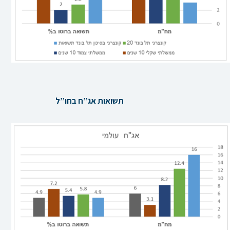
תשואות אג”ח בחו”ל