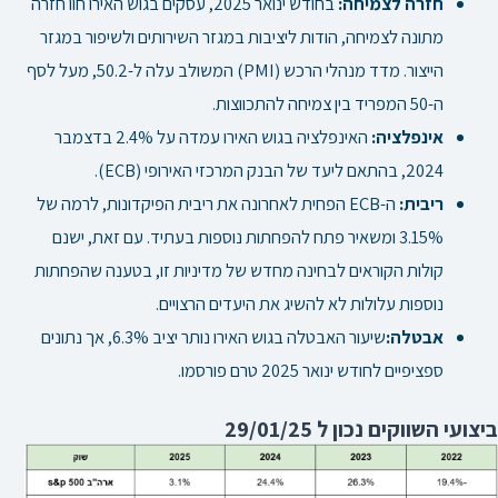
חזרה לצמיחה:
בחודש ינואר 2025, עסקים בגוש האירו חוו חזרה
מתונה לצמיחה, הודות ליציבות במגזר השירותים ולשיפור במגזר
הייצור. מדד מנהלי הרכש (PMI) המשולב עלה ל-50.2, מעל לסף
ה-50 המפריד בין צמיחה להתכווצות.
אינפלציה:
האינפלציה בגוש האירו עמדה על 2.4% בדצמבר
2024, בהתאם ליעד של הבנק המרכזי האירופי (ECB).
ריבית:
ה-ECB הפחית לאחרונה את ריבית הפיקדונות, לרמה של
3.15% ומשאיר פתח להפחתות נוספות בעתיד. עם זאת, ישנם
קולות הקוראים לבחינה מחדש של מדיניות זו, בטענה שהפחתות
נוספות עלולות לא להשיג את היעדים הרצויים.
אבטלה:
שיעור האבטלה בגוש האירו נותר יציב 6.3%, אך נתונים
ספציפיים לחודש ינואר 2025 טרם פורסמו.
ביצועי השווקים נכון ל 29/01/25