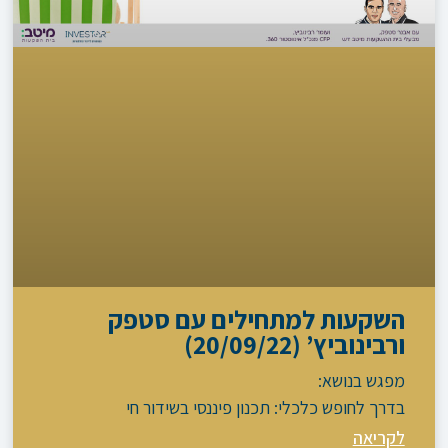
השקעות למתחילים עם סטפק
ורבינוביץ’ (20/09/22)
מפגש בנושא:
בדרך לחופש כלכלי: תכנון פיננסי בשידור חי
לקריאה