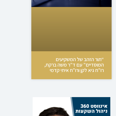
“תור הזהב של המשקיעים
המוסדיים” עם ד”ר משה ברקת,
רו”ח גיא לקן ורו”ח איתי קדמי