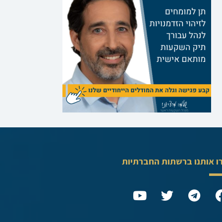
ו אותנו ברשתות החברתיות
Y
T
T
o
w
e
u
i
l