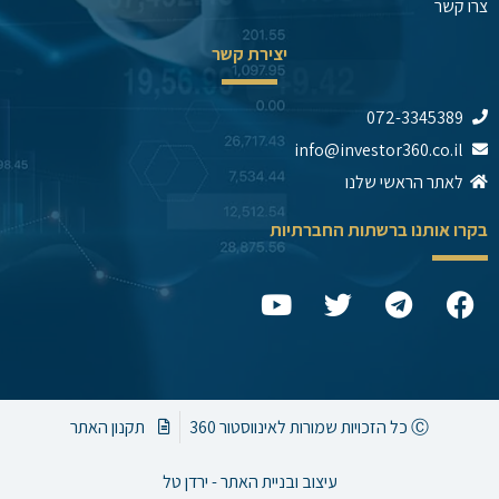
צרו קשר
יצירת קשר
072-3345389
info@investor360.co.il
לאתר הראשי שלנו
בקרו אותנו ברשתות החברתיות
Y
T
T
F
o
w
e
a
u
i
l
c
t
t
e
e
u
t
g
b
b
e
r
o
Ⓒ כל הזכויות שמורות לאינווסטור 360
תקנון האתר
e
r
a
o
m
k
עיצוב ובניית האתר - ירדן טל