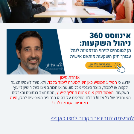
אזהרת סיכון
יודגש כי
המידע המופיע כאן הינו למטרת לימוד בלבד
, ולא נועד לשמש הצעה
לקנות או למכור, מוצר פיננסי מכל סוג שהוא! הכותב אינו בעל רישיון לייעוץ
השקעות
והאמור להלן אינו מהווה תחליף לייעוץ
, המתחשב בנתונים ובצרכים
המיוחדים של כל אדם! קבלת החלטות על בסיס הנתונים המופיעים להלן,
הינה
באחריות הקורא בלבד!
להרשמה לוובינאר הקרוב לחצו כאן >>