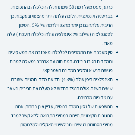
כרגע,
מעט מעל רמת 50 שמתחת לה הכלכלה בהתכווצות.
בבריטניה אינפלציית הליבה עלתה יותר מהצפוי ובעקבות כך
הריבית עלתה גם כן יותר מהצפוי לרמה של 5% . הסיכון
לסטגפלציה
(שילוב של אינפלציה עולה וכלכלה דועכת ) עלה
מאוד.
סין מעכבת את התמריצים לכלכלה ומאכזבת את המשקיעים
והמדדים הגיבו בירידה. המתיחות עם ארה”ב נמשכת למרות
פגישה הנשיא ומזכיר המדינה האמריקאי.
האינפלציה ביפן עולה (4.3%) יחד עם מדדי המניות ששברו
שיאים השנה. אולם הנגיד החדש לא מעלה את הריבית ונשאר
עם מדיניות מרחיבה.
ההשפעות של נסיון המרד ברוסיה, עדיין אינן ברורות. אחת
התגובות הקיצוניות הייתה במחירי התבואה. ללא קשר למרד
מחירי הסחורות רגישים יותר לשינויי האקלים ולמלחמות.