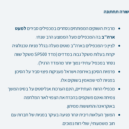
שורה תחתונה
מרבית השווקים המפותחים נסחרים במכפילים סבירים
למעט
ארה”ב
בה המכפילים מעל הממוצע הרב שנתי.
לציין כי המכפילים בארה”ב מוטים מעלה בגלל מניות טכנולוגיה
יקרות בעלות משקל גבוה במדדים
(מדד SP500 משקל שווה
נסחר במכפיל עתידי נמוך יותר מהמדד הרגיל).
פרמיות הסיכון באירופה וישראל מעניקות פיצוי סביר על הסיכון
במניות למי שמאמין בשווקים אלו.
מכפילי הרווח
העתידיים, הינם הערכות אנליסטים על בסיס המשך
צמיחה ואינם משקפים
בהכרח את הצפוי לאור המלחמה
באוקראינה והחששות ממיתון.
המשך העלאות ריבית יגרור פגיעה בעיקר במניות של חברות עם
חוב משמעותי/ שולי רווח נמוכים.