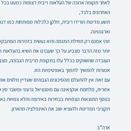
לאחר תקופה ארוכה של העלאות ריבית רצופות כמעט בכל הע
האחרונים בלבד,
תשע מדינות הורידו ריבית, חלקן כלכלות מפותחות כמו דנמ
וארגנטינה.
זוהי אמנם רק תחילת המגמה והיא נעשית בזהירות המתבק
יותר מזה הדבר מצביע על כך שעברנו את השיא בהעלאות הר
העובדה שהשווקים ככלל עלו בתקופת הריבית הגבוהה, מצביע
אמורות להמשיך לתמוך באופטימיות הזו.
עם זאת אין להתעלם מהסיכונים הגבוהים שעדיין מלווים אות
אזורית, מלחמת אוקראינה עם פוטנציאל גרעיני ומשבר סין טי
בנוסף התוצאות הצפויות בבחירות באירופה והלא צפויות באר
תקציבי המדינות ולהוציא שוב את האינפלציה מהארון.
ארה”ב