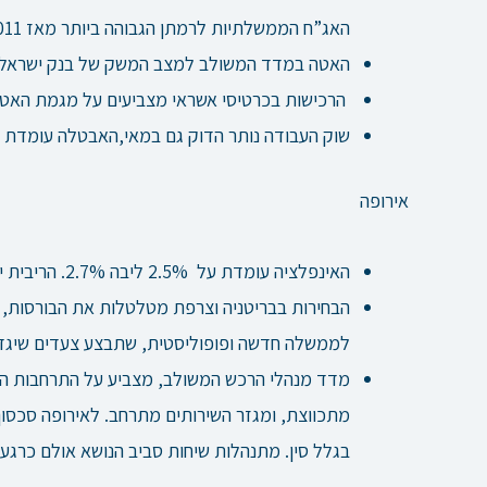
האג”ח הממשלתיות לרמתן הגבוהה ביותר מאז 2011.
האטה במדד המשולב למצב המשק של בנק ישראל שצמח בקצב מזע
הרכישות בכרטיסי אשראי מצביעים על מגמת האטה 
שוק העבודה נותר הדוק גם במאי,האבטלה עומדת על 4%
אירופה
האינפלציה עומדת על 2.5% ליבה 2.7%. הריבית ירדה ל 4.25%.
הבחירות בבריטניה וצרפת מטלטלות את הבורסות,
לממשלה חדשה ופופוליסטית, שתבצע צעדים שיגדיל
מדד מנהלי הרכש המשולב, מצביע על התרחבות הכ
מתכווצת, ומגזר השירותים מתרחב. לאירופה סכסוך
בגלל סין. מתנהלות שיחות סביב הנושא אולם כרג