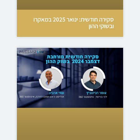
סקירה חודשית: ינואר 2025 במאקרו
ובשוקי ההון