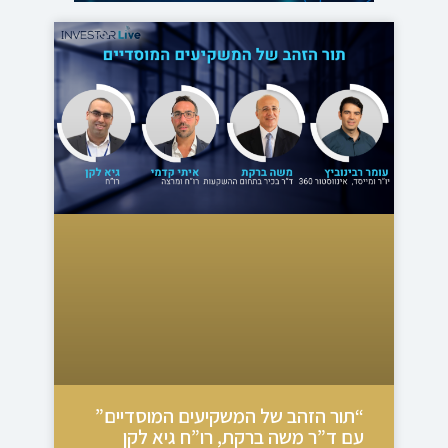
“תור הזהב של המשקיעים המוסדיים”
עם ד”ר משה ברקת, רו”ח גיא לקן