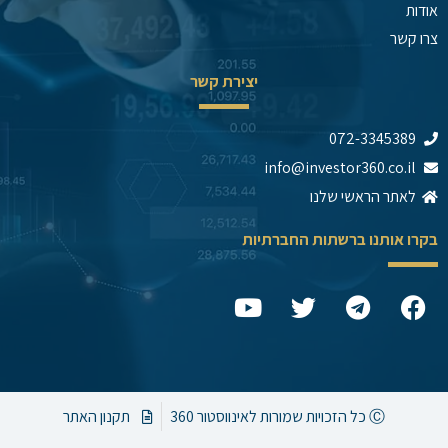
אודות
צרו קשר
יצירת קשר
072-3345389
info@investor360.co.il
לאתר הראשי שלנו
בקרו אותנו ברשתות החברתיות
Y
T
T
F
o
w
e
a
u
i
l
c
t
t
e
e
u
t
g
b
b
e
r
o
Ⓒ כל הזכויות שמורות לאינווסטור 360
תקנון האתר
e
r
a
o