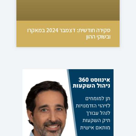
סקירה חודשית: דצמבר 2024 במאקרו
ובשוקי ההון