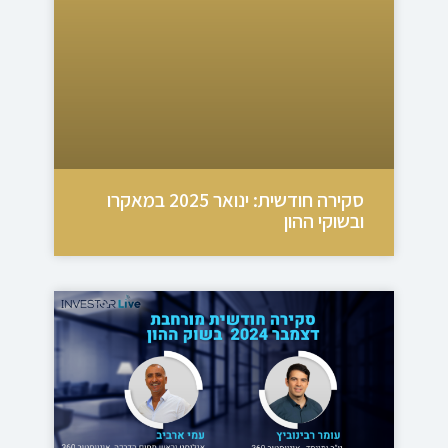
סקירה חודשית: ינואר 2025 במאקרו
ובשוקי ההון