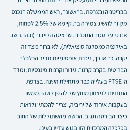
הנושא המרכזי שמעסיק את היבשת הוא הבחירות
בבריטניה ובצרפת. בראשונה, ראש הממשלה הנכנס
מקווה להשיג צמיחה בת קיימא של 2.5% לפחות,
אם כי על סמך התוכניות שהציגה הלייבור (ובהתחשב
באילוציה כמפלגה סוציאלית), לא ברור כיצד זה
יקרה. כך או כך, ניכרת אופטימיות סביב הכלכלה
הבריטית בקרב קרנות גידור וקרנות פיננסיות, ומדד
ה-FTSE בעלייה כבר מתחילת השנה. בצרפת
התחזיות לניצחון מוחץ של לה פן לא התממשו
בעקבות איחוד של יריביה, וצריך להמתין ולראות
כיצד הבורסה תגיב. החשש מהשתוללות של החוב
בכלכלה המרכזית הזו בגוש עדיין בעינו.