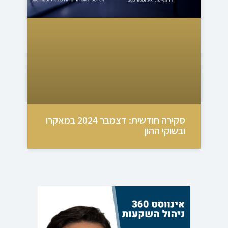
סקירה חודשית: דצמבר 2024 במאקרו
ובשוקי ההון