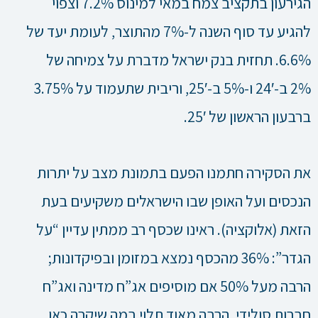
הגירעון בתקציב צמח במאי למינוס 7.2% וצפוי
להגיע עד סוף השנה ל-7% מהתוצר, לעומת יעד של
6.6%. תחזית בנק ישראל מדברת על צמיחה של
2% ב-24′ ו-5% ב-25′, וריבית שתעמוד על 3.75%
ברבעון הראשון של 25′.
את הסקירה חתמנו הפעם בתמונת מצב על יתרות
הנכסים ועל האופן שבו הישראלים משקיעים בעת
הזאת (אלוקציה). ראינו שכסף רב ממתין עדיין “על
הגדר”: 36% מהכסף נמצא במזומן ובפיקדונות;
הרבה מעל 50% אם מוסיפים אג”ח מדינה ואג”ח
חברות סולידי. הרבה מאוד תלוי במה שיקרה כאן