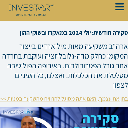
ילוג
תוכן
סקירה חודשית: יולי 2024 במאקרו ובשוקי ההון
ארה"ב משקיעה מאות מיליארדים בייצור
המקומי כחלק מדה-גלובליזציה ועוקבת בחרדה
אחר גורל הפטרודולרים. באירופה הפוליטיקה
מטלטלת את הכלכלות. ואצלנו, כל העיניים
לצפון
בחן את עצמך, האם אתה מסוגל להרוויח מהשקעה במניות >>