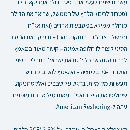
עשרות שנים לעסקאות נפט בדולר אמריקאי בלבד
(פטרודולרים). הלחץ של הממשל, שרואה את הדולר
מוחלף ממילא במטבעות אחרים (ואת אג”ח
ממשלת ארה”ב בהחזקות זהב) – ובעיקר את הניסיון
הסיני ליצור לו חלופה אמינה – קשור מאוד במאמץ
לברית הגנה שתכלול גם את ישראל. התהליך השני
הוא הדה-גלובליזציה – המאמץ להקים מחדש
תעשיות מקומיות, בדגש על שבבים ואלקטרוניקה,
שיחליפו את הייצור הסיני. מאות מיליארדים מופנים
עתה ל-American Reshoring.
האינפלציה בארה”ב עומדת על 2.6% (PCE כללית