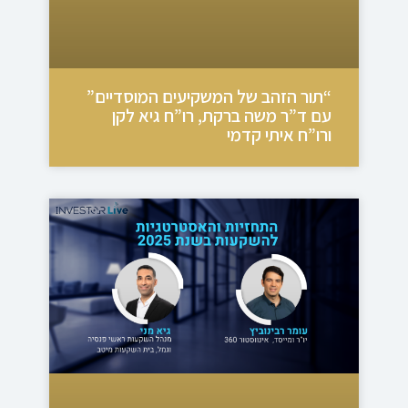
“תור הזהב של המשקיעים המוסדיים”
עם ד”ר משה ברקת, רו”ח גיא לקן
ורו”ח איתי קדמי