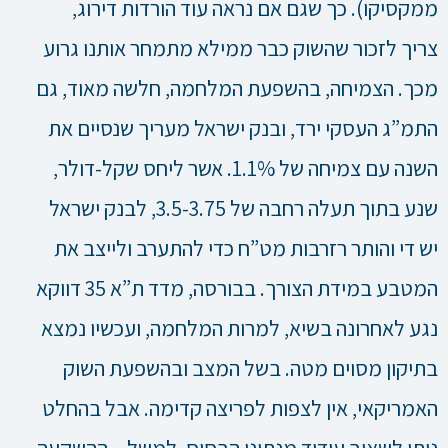
ממקסיקו). כך שגם אם נראה עוד הורדות דירוג,
צריך לזכור שהשוק כבר ממילא מתמחר אותנו גרוע
מכך. הצמיחה, בהשפעת המלחמה, חלשה מאוד, גם
התמ”ג העסקי ירד, ובנק ישראל מעריך שנסיים את
השנה עם צמיחה של 1.1%. אשר ליחס שקל-דולר,
שנע בתוך תעלה רחבה של 3.5-3.75, לבנק ישראל
יש די והותר רזרבות מט”ח כדי להתערב ולייצב את
המטבע במידת הצורך. בבורסה, מדד ת”א 35 דווקא
נגע לאחרונה בשיא, למרות המלחמה, ועכשיו נמצא
בתיקון מסוים מטה. בשל המצב ובהשפעת השוק
האמריקאי, אין לצפות לפריצה קדימה. אבל בהחלט
ניתן לשאוב עידוד מנתוני הבסיס, למשל – ההשקעה