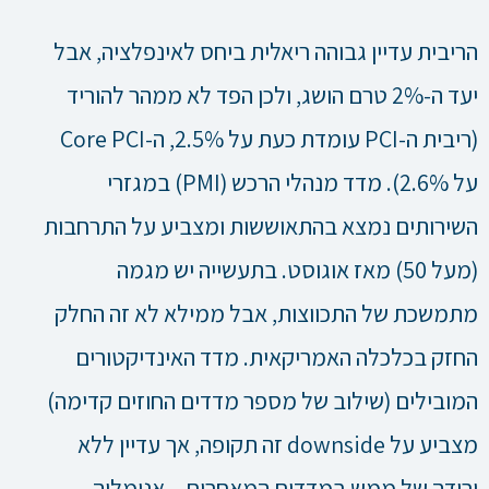
הריבית עדיין גבוהה ריאלית ביחס לאינפלציה, אבל
יעד ה-2% טרם הושג, ולכן הפד לא ממהר להוריד
(ריבית ה-PCI עומדת כעת על 2.5%, ה-Core PCI
על 2.6%). מדד מנהלי הרכש (PMI) במגזרי
השירותים נמצא בהתאוששות ומצביע על התרחבות
(מעל 50) מאז אוגוסט. בתעשייה יש מגמה
מתמשכת של התכווצות, אבל ממילא לא זה החלק
החזק בכלכלה האמריקאית. מדד האינדיקטורים
המובילים (שילוב של מספר מדדים החוזים קדימה)
מצביע על downside זה תקופה, אך עדיין ללא
ירידה של ממש במדדים המאחרים – אנומליה