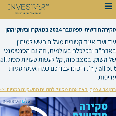
ילוג
תוכן
סקירה חודשית: ספטמבר 2024 במאקרו ובשוקי ההון
עוד ועוד אינדיקטורים מעלים חשש למיתון
בארה"ב ובכלכלה בעולמית, וזה גם הסנטימנט
של השוק. במצב כזה, קל לעשות טעויות מסוג all
in / all out. ריכזנו עבורכם כמה אסטרטגיות
עדיפות
בחן את עצמך, האם אתה מסוגל להרוויח מהשקעה במניות >>