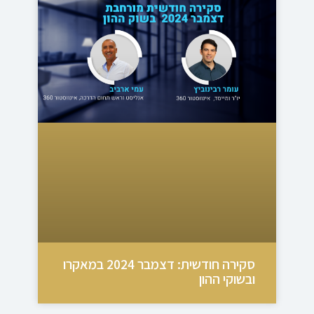
סקירה חודשית: דצמבר 2024 במאקרו
ובשוקי ההון