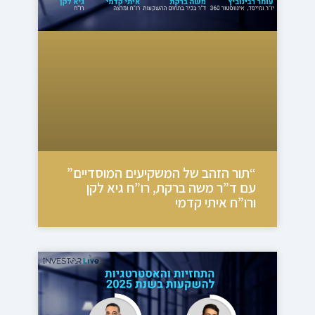
“תור הזהב של המשקיעים המוסדיים”
עם ד”ר משה ברקת, רו”ח גיא לקן
ורו”ח איתי קדמי