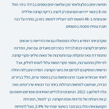
חמישה ימים במלון ולאחר מכן שלושה ימים נוספים בבידוד ביתי. החל
מה-8 בינואר יידרשו המגיעים רק להציג בדיקת קורונה שלילית
שנעשתה ב-48 השעות לפני העלייה למטוס. כמו כן, נותרה על כנה
חובת עטיית מסכות במטוסים.
מוקדם יותר החודש ביטלה הממשלה גם את הדרישה כי אנשים
החיוביים לקורונה יכנסו לבידוד במרכזים מיועדים. עם זאת, המדינה
מתמודדת מאז ההקלות עם התפרצות של מאות מיליוני מקרי קורונה.
לפי חלק מההערכות, מספר מקרי המוות עלול לטפס למיליון, אבל
הרשויות הפסיקו גם לפרסם את נתוני הקורונה.
הסרת ההגבלות החלה
לאחר שבחודש שעבר פרצו מחאות נגדן במספר ערים, כולל בבייג’ינג
הבירה, שנחשבו למחאות הגדולות ביותר נגד הנשיא שי ג’ינפינג מאז
עלה לשלטון ב-2012. הנתונים הכלכליים האחרונים שפורסמו חשפו גם
כן את העלות של מדיניות אפס הקורונה. כך למשל, המכירות
הקמעונאיות נפלו בנובמבר בשיעור שנתי של 5.9%, מעל לתחזיות