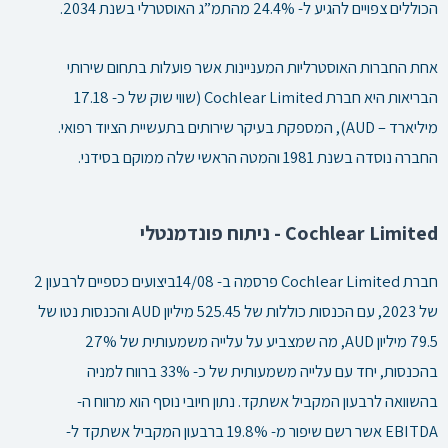
הכוללים צפויים להגיע ל- 24.4% מהתמ”ג האוסטרלי בשנת 2034.
אחת החברות האוסטרליות המעניינות אשר פועלות בתחום שירותי
הבריאות היא חברת Cochlear Limited (שווי שוק של כ- 17.18
מיליארד – AUD), המספקת בעיקר שירותים בתעשיית הציוד רפואי.
החברה נוסדה בשנת 1981 והמטה הראשי שלה ממוקם בסידני.
Cochlear Limited - ניתוח פונדמנטלי
חברת Cochlear Limited פרסמה ב- 14/08ביצועים כספיים לרבעון 2
של 2023, עם הכנסות כוללות של 525.45 מיליון AUD והכנסות נטו של
79.5 מיליון AUD, מה שמצביע על עלייה משמעותית של 27%
בהכנסות, יחד עם עלייה משמעותית של כ- 33% ברווח למניה
בהשוואה לרבעון המקביל אשתקד. נתון חיובי נוסף הוא מרווח ה-
EBITDA אשר רשם שיפור מ- 19.8% ברבעון המקביל אשתקד ל-