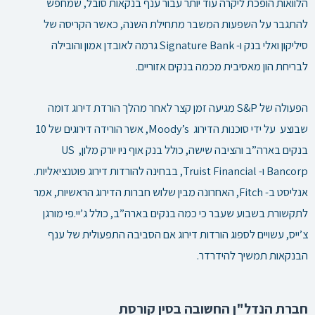
הלוואות הופכת ליקרה עוד יותר עבור ענף בנקאות סובל, שמחפש
להתגבר על השפעות המשבר מתחילת השנה, כאשר הקריסה של
סיליקון ואלי בנק ו- Signature Bank גרמה לאובדן אמון והובילה
לבריחת הון מאסיבית מכמה בנקים אזוריים.
הפעולה של S&P מגיעה זמן קצר לאחר מהלך הורדת דירוג דומה
שבוצע על ידי סוכנות הדירוג Moody’s, אשר הורידה דירוגים של 10
בנקים בארה”ב והציבה שישה, כולל בנק אוף ניו יורק מלון, US
Bancorp
ו- Truist Financial, בבחינה להורדות דירוג פוטנציאליות.
אנליסט ב- Fitch, האחרונה מבין שלוש חברות הדירוג הראשיות, אמר
לתקשורת בשבוע שעבר כי כמה בנקים בארה”ב, כולל ג’יי.פי מורגן
צ’ייס, עשויים לספוג הורדות דירוג אם הסביבה התפעולית של ענף
הבנקאות תמשיך להידרדר.
חברת הנדל"ן החשובה בסין קורסת