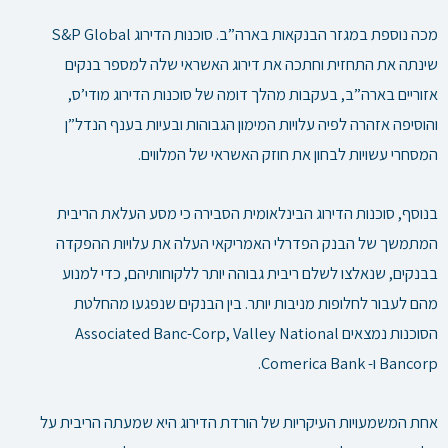
מכה נוספת במגזר הבנקאות בארה”ב. סוכנות הדירוג S&P Global
שינתה את התחזית וחתכה את דירוג האשראי שלה למספר בנקים
אזוריים בארה”ב, בעקבות מהלך דומה של סוכנות הדירוג מודי’ס,
והוסיפה אזהרה לפיה עלויות המימון הגבוהות ובעיות בענף הנדל”ן
המסחרי עשויות לבחון את חוזק האשראי של המלווים.
בנוסף, סוכנות הדירוג הבינלאומית הסבירה כי מסע העלאת הריבית
המתמשך של הבנק הפדרלי האמריקאי העלה את עלויות ההפקדה
בבנקים, שנאלצו לשלם ריבית גבוהה יותר ללקוחותיהם, כדי למנוע
מהם לעבור לחלופות מניבות יותר. בין הבנקים שנפגעו מהחלטת
הסוכנות נמצאים Associated Banc-Corp, Valley National
Bancorp ו- Comerica Bank.
אחת המשמעויות העיקריות של הורדת הדירוג היא שמעתה הריבית על