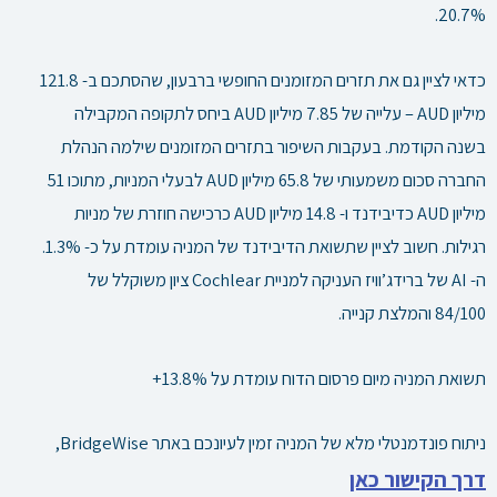
20.7%.
כדאי לציין גם את תזרים המזומנים החופשי ברבעון, שהסתכם ב- 121.8
מיליון AUD – עלייה של 7.85 מיליון AUD ביחס לתקופה המקבילה
בשנה הקודמת. בעקבות השיפור בתזרים המזומנים שילמה הנהלת
החברה סכום משמעותי של 65.8 מיליון AUD לבעלי המניות, מתוכו 51
מיליון AUD כדיבידנד ו- 14.8 מיליון AUD כרכישה חוזרת של מניות
רגילות. חשוב לציין שתשואת הדיבידנד של המניה עומדת על כ- 1.3%.
ה- AI של ברידג’וויז העניקה למניית Cochlear ציון משוקלל של
84/100 והמלצת קנייה.
תשואת המניה מיום פרסום הדוח עומדת על 13.8%+
ניתוח פונדמנטלי מלא של המניה זמין לעיונכם באתר BridgeWise,
דרך הקישור כאן