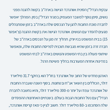
ענקית הנדל”ן הסינית אוורגרנד הגישה בארה”ב בקשה להגנה מפני
נושים, סימן נוסף למשבר המעמיק במגזר הנדל”ן בסין. המהלך יאפשר
לחברה מוכת החובות להגן על הנכסים שלה בארה”ב בזמן שמתנהלים
מגעים להסדר עם הנושים. אוורגרנד הגישה את בקשת ההגנה (צ’אפטר
15) בבית המשפט בניו יורק. תהליך זה מגן על הנכסים בארה”ב של
חברה זרה בזמן שהיא מגבשת תוכנית לפריסת החובות שלה, ומאפשר
שיתופי פעולה בין בתי המשפט והנושים בארה”ב לבתי המשפט
במדינות אחרות המעורבות בהליך פשיטת הרגל.
הארגון מחדש של החוב של אוורגרנד בחו”ל הוא בהיקף 31.7 מיליארד
דולר, הכוללים בין השאר אג”ח ובטחונות. בסוף השנה שעברה החובות
של אוורגרנד עמדו על יותר מ-300 מיליארד דולר, והיא נחשבה לחברת
הנדל”ן עם נטל החובות הגבוה בעולם. בשנתיים האחרונות ההפסדים
שלה הסתכמו ב-80 מיליארד דולר.
חשוב לציין כי מאז קריסת אוורגרנד,