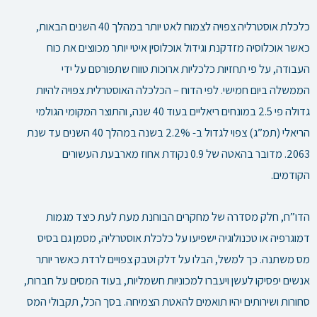
כלכלת אוסטרליה צפויה לצמוח לאט יותר במהלך 40 השנים הבאות,
כאשר אוכלוסיה מזדקנת וגידול אוכלוסין איטי יותר מכווצים את כוח
העבודה, על פי תחזיות כלכליות ארוכות טווח שתפורסם על ידי
הממשלה ביום חמישי.
לפי הדוח – הכלכלה האוסטרלית צפויה להיות
גדולה פי 2.5 במונחים ריאליים בעוד 40 שנה, והתוצר המקומי הגולמי
הריאלי (תמ”ג) צפוי לגדול ב- 2.2% בשנה במהלך 40 השנים עד שנת
2063. מדובר בהאטה של 0.9 נקודת אחוז מארבעת העשורים
הקודמים.
הדו”ח, חלק מסדרה של מחקרים הבוחנת מעת לעת כיצד מגמות
דמוגרפיה או טכנולוגיה ישפיעו על כלכלת אוסטרליה, מסמן גם בסיס
מס משתנה. כך למשל, הבלו על דלק וטבק צפויים לרדת כאשר יותר
אנשים יפסיקו לעשן ויעברו למכוניות חשמליות, בעוד המסים על חברות,
סחורות ושירותים יהיו תואמים להאטת הצמיחה. בסך הכל, תקבולי המס