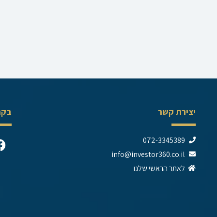
יצירת קשר
בקר
F
072-3345389
a
info@investor360.co.il
c
לאתר הראשי שלנו
e
b
o
o