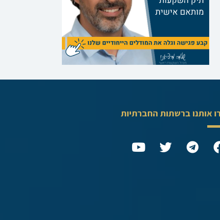
ו אותנו ברשתות החברתיות
Y
T
T
o
w
e
u
i
l
t
t
e
u
t
g
b
e
r
e
r
a