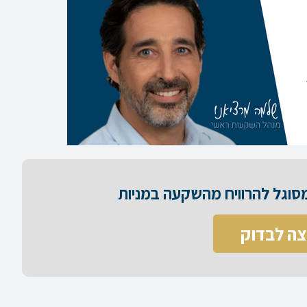
וגל להרוויח מהשקעה במניות​
צה לבדוק