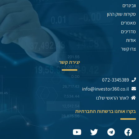
וובינרים
סקירות שוק ההון
מאמרים
מדריכים
אודות
צרו קשר
יצירת קשר
072-3345389
info@investor360.co.il
לאתר הראשי שלנו
בקרו אותנו ברשתות החברתיות
Y
T
T
F
o
w
e
a