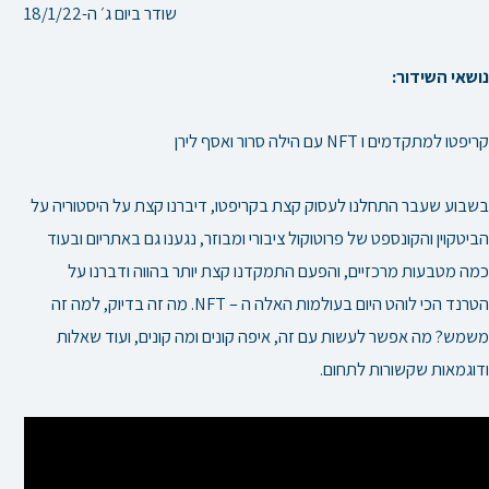
שודר ביום ג׳ ה-18/1/22
נושאי השידור:
קריפטו למתקדמים ו NFT עם הילה סרור ואסף לירן
בשבוע שעבר התחלנו לעסוק קצת בקריפטו, דיברנו קצת על היסטוריה על
הביטקוין והקונספט של פרוטוקול ציבורי ומבוזר, נגענו גם באתריום ובעוד
כמה מטבעות מרכזיים, והפעם התמקדנו קצת יותר בהווה ודברנו על
הטרנד הכי לוהט היום בעולמות האלה ה – NFT. מה זה בדיוק, למה זה
משמש? מה אפשר לעשות עם זה, איפה קונים ומה קונים, ועוד שאלות
ודוגמאות שקשורות לתחום.