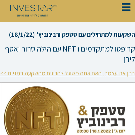
ילוג
תוכן
השקעות למתחילים עם סטפק ורבינוביץ’ (18/1/22)
קריפטו למתקדמים ו NFT עם הילה סרור ואסף
לירן
בחן את עצמך, האם אתה מסוגל להרוויח מהשקעה במניות >>