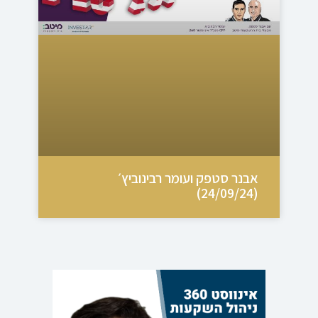
אבנר סטפק ועומר רבינוביץ׳
(24/09/24)