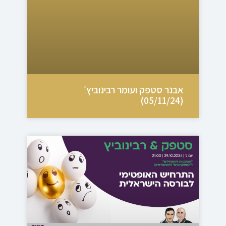
אבנר סטפק ועומר רבינוביץ׳
(05/11/24)