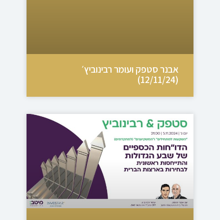
אבנר סטפק ועומר רבינוביץ׳
(12/11/24)