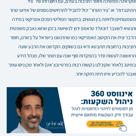
אוקראינה ממשיכה וחוסר היציבות בעולם, עם היווצרותו של ״ציר
ההתנגדות״ או ״ציר הטרור״ יכול להוביל לתרחישים נוספים של אירועי טרור
משמעותיים ולחימה בין הגושים. בהקשר הפוליטי הפנים אמריקאי במידה
והנשיא לשעבר דונאלד טראמפ ירוץ לנשיאות בזמן שהוא נאבק משפטית
הדבר יצית את הקיטוב האמריקאי כמו שהרגשנו בישראל על בשרנו, חוסר
היציבות ברחובות תתבטא ודאי גם בשווקים. הקדשנו את הרבע שעה
הראשונה לעשות סדר בהפקדות סוף שנה עם תומר שלו, מנהל הידע
במיטב (לאחר שקיבלנו בקשות רבות בפרטי ובצ׳אט) ולאחר מכן ניסו עומר
ואבנר להכריע איזו תיזה חזקה יותר.