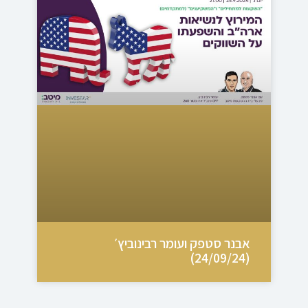
אבנר סטפק ועומר רבינוביץ׳
(24/09/24)