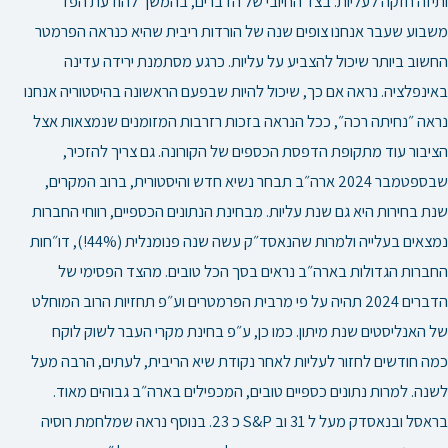
ותיזה חזקה לעליות. בצד החיובי של הדברים, בהמשך להודעת הפד׳
משבוע שעבר אנחנו צופים שנה של הורדות ריבית שהיא כנראה הפרמטר
החשוב ביותר שיכול להצביע על עליות. כרגע מסתמנת ירידה עדינה
באינפלציה. נראה אם כך, שיכול להיות שבפעם הראשונה בהיסטוריה אנחנו
נראה ״נחיתה רכה״, ככל הנראה בזכות רזרבות המזומנים שנמצאות אצל
הציבור עוד מתקופת הדפסת הכספים של הקורונה. גם צריך להזכיר,
שבספטמבר 2024 ארה״ב תבחר נשיא חדש והיסטורית, ברוב המקרים,
שנת בחירות היא גם שנת עליות. מבחינת הנתונים הכספיים, רווחי החברות
נמצאים בעלייה ולמרות שהנאסד״ק עשה שנה פנומנלית (44%!), דו״חות
החברות הגדולות בארה״ב נראים בסך הכל טובים. מהצד הפסימי של
הדברים 2024 תהיה על פי מרבית הפרמטרים וע״פ תחזיות הרוב המוחלט
של האנליסטים שנת מיתון. כמו כן, ע״פ בחינת מקרי העבר לשוק לוקח
כמה חודשים לחזור לעליות לאחר נקודת שיא הריבית, לעתים, הרבה מעל
לשנה. למרות נתונים כספיים טובים, המכפילים בארה״ב גבוהים מאוד.
בראסל ובנאסדק מעל ל 31 וב S&P כ 23. בנוסף נראה שמלחמת רוסיה