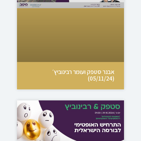
אבנר סטפק ועומר רבינוביץ׳
(05/11/24)