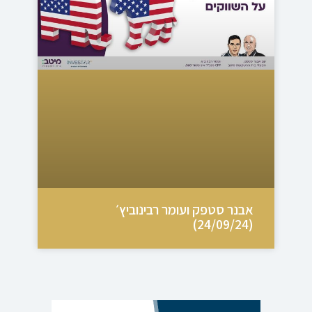
אבנר סטפק ועומר רבינוביץ׳
(24/09/24)