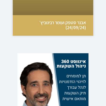
אבנר סטפק ועומר רבינוביץ׳
(24/09/24)