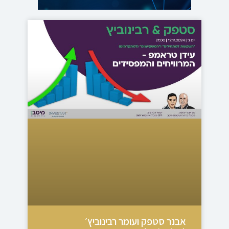
אבנר סטפק ועומר רבינוביץ׳