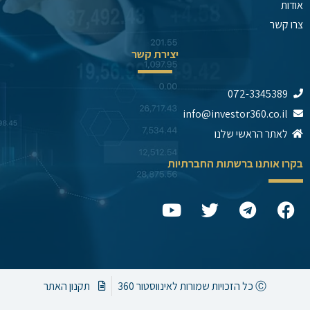
אודות
צרו קשר
יצירת קשר
072-3345389
info@investor360.co.il
לאתר הראשי שלנו
בקרו אותנו ברשתות החברתיות
Y
T
T
F
o
w
e
a
u
i
l
c
t
t
e
e
u
t
g
b
b
e
r
o
Ⓒ כל הזכויות שמורות לאינווסטור 360
תקנון האתר
e
r
a
o