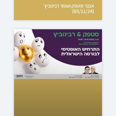
אבנר סטפק ועומר רבינוביץ׳
(05/11/24)