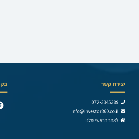
יצירת קשר
בקר
F
072-3345389
a
info@investor360.co.il
c
לאתר הראשי שלנו
e
b