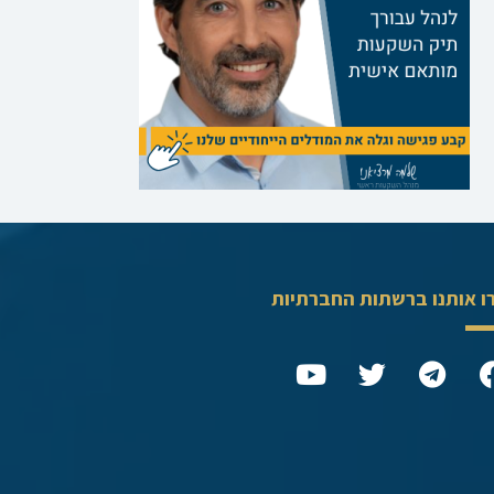
ו אותנו ברשתות החברתיות
Y
T
T
o
w
e
u
i
l
t
t
e
u
t
g