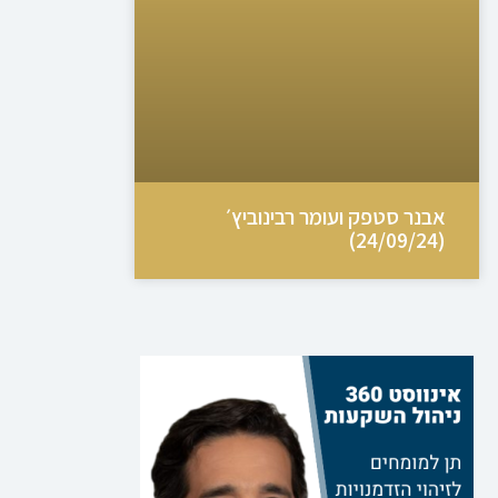
אבנר סטפק ועומר רבינוביץ׳
(24/09/24)