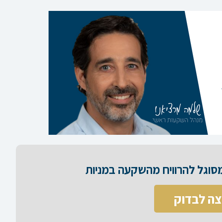
וגל להרוויח מהשקעה במניות​
צה לבדוק