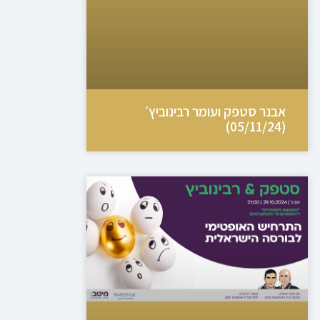
אבנר סטפק ועומר רבינוביץ׳
(05/11/24)