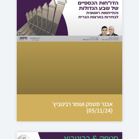
אבנר סטפק ועומר רבינוביץ׳
(05/11/24)