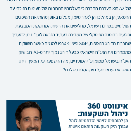
של A2 הוא הערכת החברה כי השלכותיו הרוחביות של העימות הנוכחי עם
החמאס, הן במהלכו והן לאחר סיומו, מעלים באופן מהותי את הסיכונים
הפוליטיים במדינת ישראל, מחלישים את הרשות המחוקקת והמבצעת
ופוגעים בחוסנה הפיסקלי של המדינה בעתיד הנראה לעין״. ניתן להעריך
שחברות הדירוג הנוספות, S&P ופיצ׳ יצטרפו למגמה כאשר השווקים
מתמחרים את האג״ח הישראלי כבעל דירוג נמוך יותר מ-A1. רוב שוק
האג״ח בישראל ממומן ע״י המוסדיים, מה ההשפעה על המשך דירוג
האשראי העתידי ועל תיק המניות שלכם?