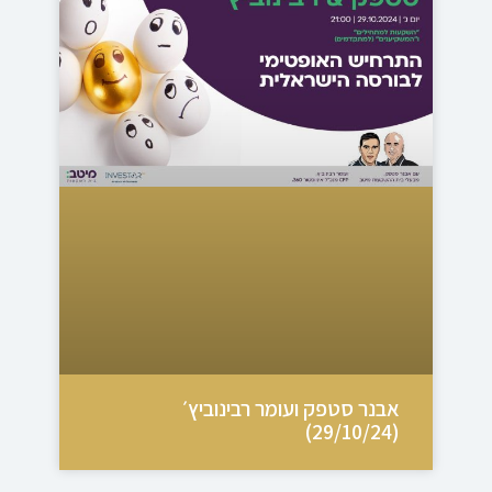
אבנר סטפק ועומר רבינוביץ׳
(29/10/24)