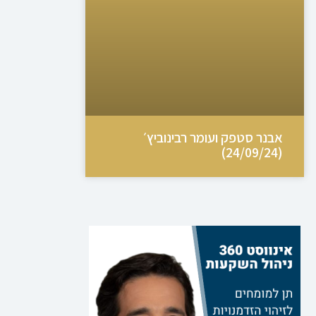
אבנר סטפק ועומר רבינוביץ׳
(24/09/24)