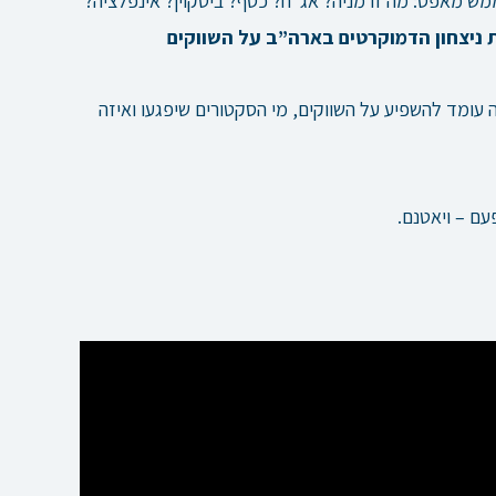
 מאפס: מה זו מניה? אג”ח? כסף? ביטקוין? אינפלציה?
 עומד להשפיע על השווקים, מי הסקטורים שיפגעו ואיזה
עם – ויאטנם.