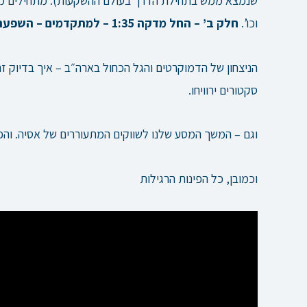
שנמצא ממש בתחילת הדרך בעולם ההשקעות). מתחילים ממש
וכו’.
חלק ב’ – החל מדקה 1:35 – למתקדמים – השפעת ניצחון הדמוקרטים בארה”ב על השווקים
הניצחון של הדמוקרטים והגל הכחול בארה״ב – איך בדיוק זה
סקטורים ירוויחו.
וגם – המשך המסע שלנו לשווקים המתעוררים של אסיה. והפ
וכמובן, כל הפינות הרגילות