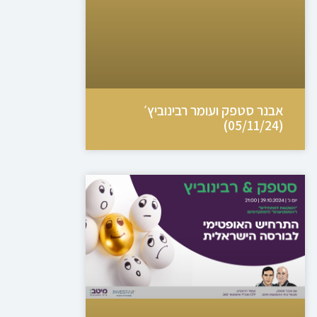
אבנר סטפק ועומר רבינוביץ׳
(05/11/24)