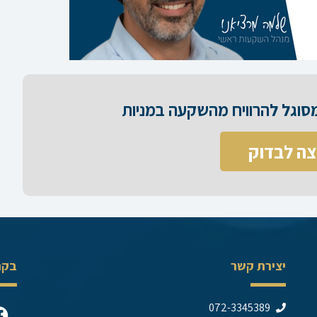
וגל להרוויח מהשקעה במניות​
צה לבדוק
יצירת קשר
בקר
F
072-3345389