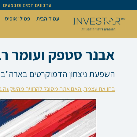
ילוג
עדכונים חמים ומבצעים
תוכן
עמוד הבית
פמילי אופיס
אבנר סטפק ועומר רבינוביץ׳
השפעת ניצחון הדמוקרטים בארה"ב ע
בחן את עצמך, האם אתה מסוגל להרוויח מהשקעה ב