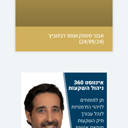
אבנר סטפק ועומר רבינוביץ׳
(24/09/24)