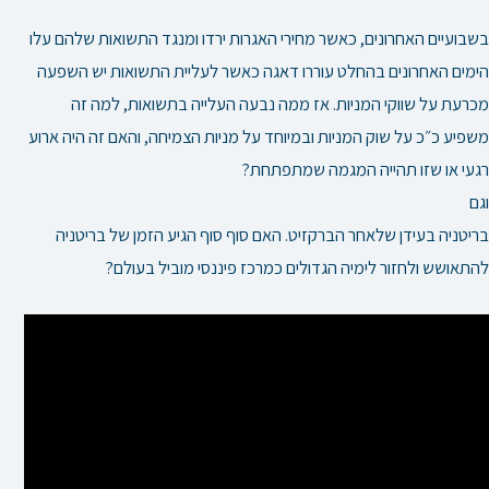
בשבועיים האחרונים, כאשר מחירי האגרות ירדו ומנגד התשואות שלהם עלו
הימים האחרונים בהחלט עוררו דאגה כאשר לעליית התשואות יש השפעה
מכרעת על שווקי המניות. אז ממה נבעה העלייה בתשואות, למה זה
משפיע כ״כ על שוק המניות ובמיוחד על מניות הצמיחה, והאם זה היה ארוע
רגעי או שזו תהייה המגמה שמתפתחת?
וגם
בריטניה בעידן שלאחר הברקזיט. האם סוף סוף הגיע הזמן של בריטניה
להתאושש ולחזור לימיה הגדולים כמרכז פיננסי מוביל בעולם?