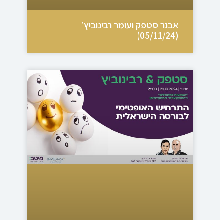
אבנר סטפק ועומר רבינוביץ׳
(05/11/24)