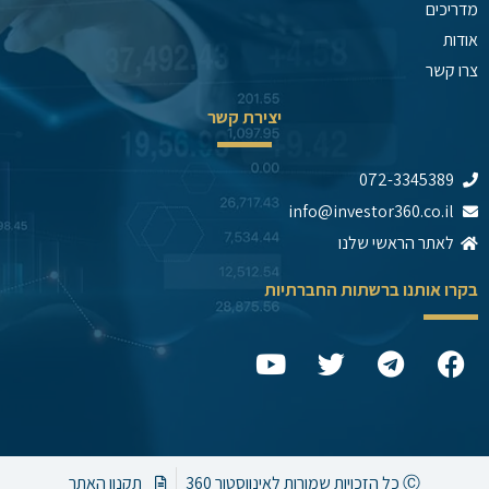
מדריכים
אודות
צרו קשר
יצירת קשר
072-3345389
info@investor360.co.il
לאתר הראשי שלנו
בקרו אותנו ברשתות החברתיות
Y
T
T
F
o
w
e
a
u
i
l
c
t
t
e
e
u
t
g
b
b
e
r
o
Ⓒ כל הזכויות שמורות לאינווסטור 360
תקנון האתר